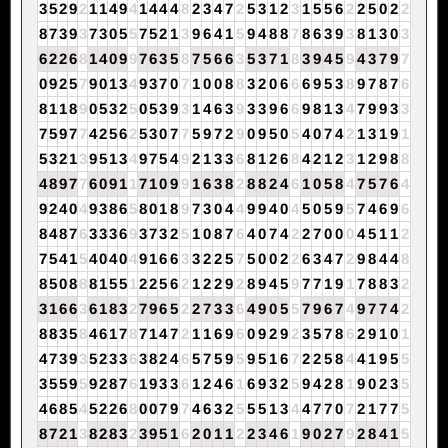
3
5
2
9
2
1
1
4
9
4
1
4
4
4
8
2
3
4
7
2
5
3
1
2
3
1
5
5
6
2
2
5
0
2
2
8
7
3
9
3
7
3
0
5
5
7
5
2
1
3
9
6
4
1
5
9
4
8
8
7
8
6
3
9
3
8
1
3
0
3
6
2
2
6
8
1
4
0
9
9
7
6
3
5
8
7
5
6
6
3
5
3
7
1
8
3
9
4
5
9
4
3
7
9
7
0
9
2
5
7
9
0
1
3
4
9
3
7
0
7
1
0
0
8
8
3
2
0
6
6
6
9
5
3
8
9
7
8
7
6
8
1
1
8
9
0
5
3
2
5
0
5
3
9
3
1
4
6
3
9
3
3
9
6
6
9
8
1
3
4
7
9
9
3
3
7
5
9
7
7
4
2
5
6
2
5
3
0
7
7
5
9
7
2
9
0
9
5
0
5
4
0
7
4
2
1
3
1
9
1
5
3
2
1
3
9
5
1
3
4
9
7
5
4
9
2
1
3
3
6
8
1
2
6
8
4
2
1
2
3
1
2
9
8
8
4
8
9
7
7
6
0
9
1
1
7
1
0
9
9
1
6
3
8
2
8
8
2
4
6
1
0
5
8
4
7
5
7
6
4
9
2
4
0
4
9
3
8
6
5
8
0
1
8
9
7
3
0
4
4
9
9
4
0
4
5
0
5
9
5
7
4
6
9
6
8
4
8
7
6
3
3
3
6
9
3
7
3
2
5
1
0
8
7
6
4
0
7
4
2
2
7
0
0
0
4
5
1
1
2
7
5
4
1
5
4
0
4
0
4
9
1
6
6
3
3
2
2
5
7
5
0
0
2
2
6
3
4
7
2
9
8
4
4
8
8
5
0
8
8
8
1
5
5
1
2
2
5
6
2
1
2
2
9
2
8
9
4
5
9
7
7
1
9
1
7
8
8
3
2
3
1
6
6
3
6
1
8
3
2
7
9
6
5
2
2
7
3
3
6
4
9
0
5
5
7
9
6
7
4
9
7
7
4
2
8
8
3
5
8
4
6
1
7
8
7
1
4
7
2
1
1
6
9
6
0
9
2
9
2
3
5
7
8
6
2
9
1
0
1
4
7
3
9
3
5
2
3
3
6
3
8
2
4
6
5
7
5
9
5
9
5
1
6
7
2
2
5
8
4
4
1
9
5
5
3
5
5
9
5
9
2
8
7
6
1
9
3
3
6
1
2
4
6
1
6
9
3
2
5
9
4
2
8
1
9
0
2
3
5
4
6
8
5
4
5
2
2
6
8
0
0
7
9
7
4
6
3
2
5
5
5
1
3
4
4
7
7
0
7
2
1
7
7
5
8
7
2
1
3
8
2
8
3
2
3
9
5
1
6
2
0
1
1
2
2
3
4
6
1
9
0
2
7
9
2
8
4
1
5