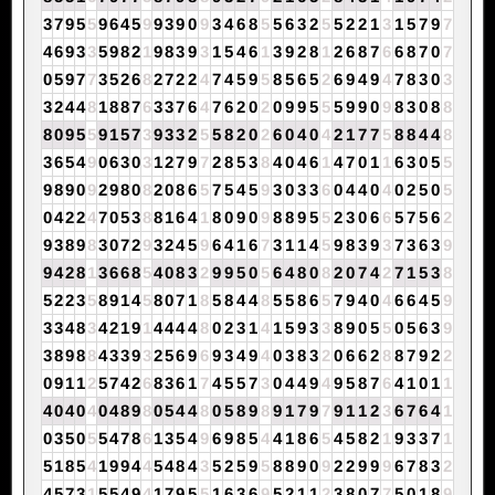
3
7
9
5
5
9
6
4
5
9
9
3
9
0
9
3
4
6
8
5
5
6
3
2
5
5
2
2
1
3
1
5
7
9
7
4
6
9
3
3
5
9
8
2
1
9
8
3
9
3
1
5
4
6
1
3
9
2
8
1
2
6
8
7
6
6
8
7
0
7
0
5
9
7
7
3
5
2
6
8
2
7
2
2
4
7
4
5
9
5
8
5
6
5
2
6
9
4
9
4
7
8
3
0
3
3
2
4
4
8
1
8
8
7
6
3
3
7
6
4
7
6
2
0
2
0
9
9
5
5
5
9
9
0
9
8
3
0
8
8
8
0
9
5
5
9
1
5
7
3
9
3
3
2
5
5
8
2
0
2
6
0
4
0
4
2
1
7
7
5
8
8
4
4
8
3
6
5
4
9
0
6
3
0
3
1
2
7
9
7
2
8
5
3
8
4
0
4
6
1
4
7
0
1
1
6
3
0
5
5
9
8
9
0
9
2
9
8
0
8
2
0
8
6
5
7
5
4
5
9
3
0
3
3
6
0
4
4
0
4
0
2
5
0
5
0
4
2
2
4
7
0
5
3
8
8
1
6
4
1
8
0
9
0
9
8
8
9
5
5
2
3
0
6
6
5
7
5
6
2
9
3
8
9
8
3
0
7
2
9
3
2
4
5
9
6
4
1
6
7
3
1
1
4
5
9
8
3
9
3
7
3
6
3
9
9
4
2
8
1
3
6
6
8
5
4
0
8
3
2
9
9
5
0
5
6
4
8
0
8
2
0
7
4
2
7
1
5
3
8
5
2
2
3
5
8
9
1
4
5
8
0
7
1
8
5
8
4
4
8
5
5
8
6
5
7
9
4
0
4
6
6
4
5
9
3
3
4
8
3
4
2
1
9
1
4
4
4
4
8
0
2
3
1
4
1
5
9
3
3
8
9
0
5
5
0
5
6
3
9
3
8
9
8
8
4
3
3
9
3
2
5
6
9
6
9
3
4
9
4
0
3
8
3
2
0
6
6
2
8
8
7
9
2
2
0
9
1
1
2
5
7
4
2
6
8
3
6
1
7
4
5
5
7
3
0
4
4
9
4
9
5
8
7
6
4
1
0
1
1
4
0
4
0
4
0
4
8
9
8
0
5
4
4
8
0
5
8
9
8
9
1
7
9
7
9
1
1
2
3
6
7
6
4
1
0
3
5
0
5
5
4
7
8
6
1
3
5
4
9
6
9
8
5
4
4
1
8
6
5
4
5
8
2
1
9
3
3
7
1
5
1
8
5
4
1
9
9
4
4
5
4
8
4
3
5
2
5
9
5
8
8
9
0
9
2
2
9
9
9
6
7
8
3
2
4
5
7
3
1
5
5
4
9
4
1
7
9
5
5
1
6
3
6
9
5
2
1
1
2
3
8
0
7
7
5
0
1
8
9