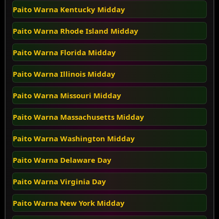
Paito Warna Kentucky Midday
Paito Warna Rhode Island Midday
Paito Warna Florida Midday
Paito Warna Illinois Midday
Paito Warna Missouri Midday
Paito Warna Massachusetts Midday
Paito Warna Washington Midday
Paito Warna Delaware Day
Paito Warna Virginia Day
Paito Warna New York Midday