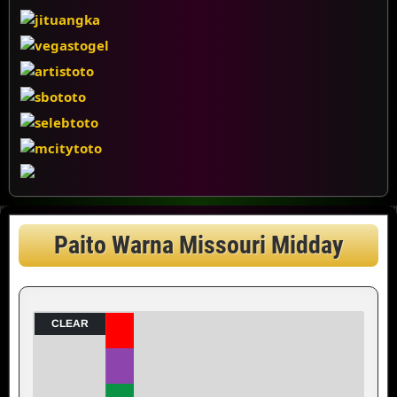
Paito Warna Missouri Midday
CLEAR