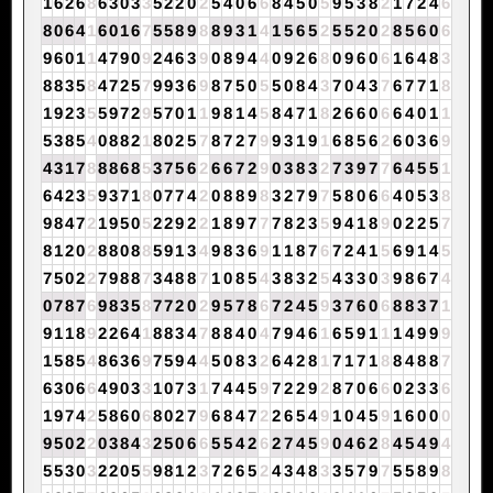
1
6
2
6
8
6
3
0
3
3
5
2
2
0
2
5
4
0
6
6
8
4
5
0
5
9
5
3
8
2
1
7
2
4
6
8
0
6
4
1
6
0
1
6
7
5
5
8
9
8
8
9
3
1
4
1
5
6
5
2
5
5
2
0
2
8
5
6
0
6
9
6
0
1
1
4
7
9
0
9
2
4
6
3
9
0
8
9
4
4
0
9
2
6
8
0
9
6
0
6
1
6
4
8
3
8
8
3
5
8
4
7
2
5
7
9
9
3
6
9
8
7
5
0
5
5
0
8
4
3
7
0
4
3
7
6
7
7
1
8
1
9
2
3
5
5
9
7
2
9
5
7
0
1
1
9
8
1
4
5
8
4
7
1
8
2
6
6
0
6
6
4
0
1
1
5
3
8
5
4
0
8
8
2
1
8
0
2
5
7
8
7
2
7
9
9
3
1
9
1
6
8
5
6
2
6
0
3
6
9
4
3
1
7
8
8
8
6
8
5
3
7
5
6
2
6
6
7
2
9
0
3
8
3
2
7
3
9
7
7
6
4
5
5
1
6
4
2
3
5
9
3
7
1
8
0
7
7
4
2
0
8
8
9
8
3
2
7
9
7
5
8
0
6
6
4
0
5
3
8
9
8
4
7
2
1
9
5
0
5
2
2
9
2
2
1
8
9
7
7
7
8
2
3
5
9
4
1
8
9
0
2
2
5
7
8
1
2
0
2
8
8
0
8
8
5
9
1
3
4
9
8
3
6
9
1
1
8
7
6
7
2
4
1
5
6
9
1
4
5
7
5
0
2
2
7
9
8
8
7
3
4
8
8
7
1
0
8
5
4
3
8
3
2
5
4
3
3
0
3
9
8
6
7
4
0
7
8
7
6
9
8
3
5
8
7
7
2
0
2
9
5
7
8
6
7
2
4
5
9
3
7
6
0
6
8
8
3
7
1
9
1
1
8
9
2
2
6
4
1
8
8
3
4
7
8
8
4
0
4
7
9
4
6
1
6
5
9
1
1
1
4
9
9
9
1
5
8
5
4
8
6
3
6
9
7
5
9
4
4
5
0
8
3
2
6
4
2
8
1
7
1
7
1
8
8
4
8
8
7
6
3
0
6
6
4
9
0
3
3
1
0
7
3
1
7
4
4
5
9
7
2
2
9
2
8
7
0
6
6
0
2
3
3
6
1
9
7
4
2
5
8
6
0
6
8
0
2
7
9
6
8
4
7
2
2
6
5
4
9
1
0
4
5
9
1
6
0
0
0
9
5
0
2
2
0
3
8
4
3
2
5
0
6
6
5
5
4
2
6
2
7
4
5
9
0
4
6
2
8
4
5
4
9
4
5
5
3
0
3
2
2
0
5
5
9
8
1
2
3
7
2
6
5
2
4
3
4
8
3
3
5
7
9
7
5
5
8
9
8