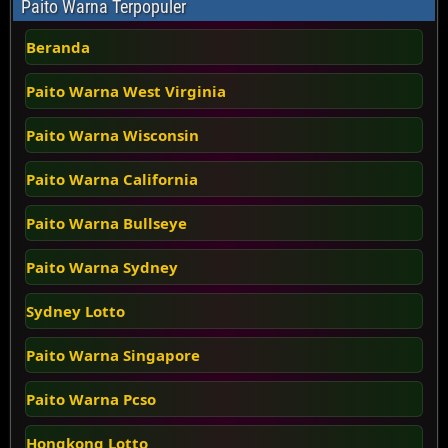
Paito Warna Terpopuler
Beranda
Paito Warna West Virginia
Paito Warna Wisconsin
Paito Warna California
Paito Warna Bullseye
Paito Warna Sydney
Sydney Lotto
Paito Warna Singapore
Paito Warna Pcso
Hongkong Lotto