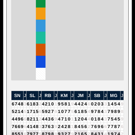
SN
J
SL
J
RB
J
KM
J
JM
J
SB
J
MG
J
6
7
4
8
3
6
1
8
3
2
4
2
1
0
1
9
5
8
1
9
4
4
2
4
6
0
2
0
3
3
1
4
5
4
9
5
2
1
4
5
1
7
1
5
6
5
9
2
7
9
1
0
7
7
5
6
1
8
5
4
9
7
8
4
3
7
9
8
9
8
4
4
9
6
6
8
2
1
1
2
4
4
3
6
9
4
7
1
0
1
1
2
0
4
4
0
1
8
4
3
7
5
4
5
9
7
6
6
9
6
4
1
4
8
3
3
7
6
3
9
2
4
2
8
1
8
4
5
6
2
7
6
9
6
6
7
7
8
7
6
8
5
5
1
6
7
9
7
7
5
8
7
9
8
8
9
3
2
7
9
2
1
6
5
2
8
4
3
1
4
1
9
7
4
2