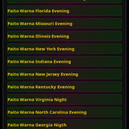
Paito Warna Florida Evening
Paito Warna Missouri Evening
Paito Warna Illinois Evening
Paito Warna New York Evening
Paito Warna Indiana Evening
Paito Warna New Jersey Evening
Paito Warna Kentucky Evening
Paito Warna Virginia Night
Paito Warna North Carolina Evening
Paito Warna Georgia Nigth