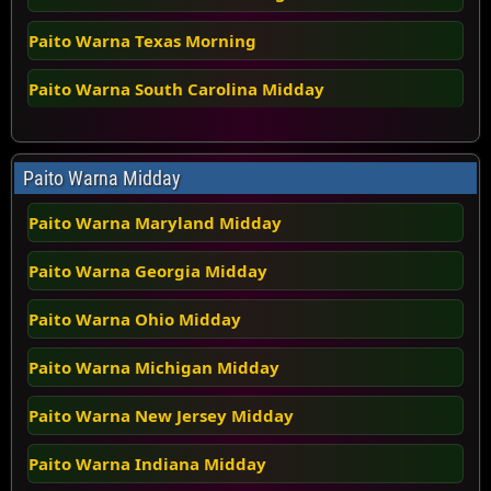
Paito Warna Texas Morning
Paito Warna South Carolina Midday
Paito Warna Midday
Paito Warna Maryland Midday
Paito Warna Georgia Midday
Paito Warna Ohio Midday
Paito Warna Michigan Midday
Paito Warna New Jersey Midday
Paito Warna Indiana Midday