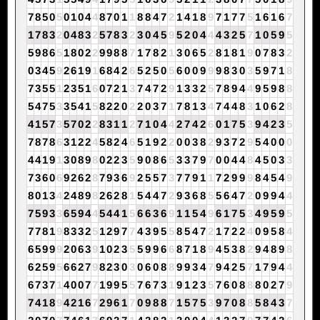
7
8
5
0
5
0
1
0
4
4
8
7
0
1
1
8
8
4
7
2
1
4
1
8
9
7
1
7
7
5
1
6
1
6
7
1
7
8
3
2
0
4
8
3
2
5
7
8
3
2
3
0
4
5
9
5
2
0
4
4
4
3
2
5
7
1
0
5
9
5
5
9
8
6
5
1
8
0
2
2
9
9
8
8
7
1
7
8
2
1
3
0
6
5
2
8
1
8
1
9
0
7
8
3
2
0
3
4
5
9
2
6
1
9
1
6
8
4
2
6
5
2
5
0
5
6
0
0
9
9
9
8
3
0
3
5
9
7
1
8
7
3
5
5
1
2
3
5
1
6
0
7
2
1
3
7
4
7
2
9
1
3
3
2
5
7
8
9
4
4
9
5
9
8
8
5
4
7
5
3
3
5
4
1
5
8
2
2
0
2
2
0
3
7
1
7
8
1
3
4
7
4
4
8
3
1
0
6
2
8
4
1
5
7
3
5
7
0
2
2
8
3
1
1
2
7
1
0
4
4
2
7
4
2
6
0
1
7
5
3
9
4
2
3
5
7
8
7
8
6
3
1
2
2
4
5
8
2
4
6
5
1
9
2
2
0
0
3
8
2
9
3
7
2
9
5
4
0
0
0
4
4
1
9
1
3
0
8
9
8
0
2
2
3
5
9
0
8
6
5
3
3
7
9
7
0
0
4
4
8
4
5
0
3
3
7
3
6
0
6
9
2
6
2
8
7
9
3
6
9
2
5
5
7
3
7
7
9
1
1
7
2
9
9
9
8
4
5
4
9
8
0
1
3
4
2
4
8
9
8
2
6
2
8
1
5
4
4
7
2
9
3
6
8
5
5
6
4
7
2
0
9
9
4
4
7
5
9
3
3
6
5
9
4
4
5
4
4
1
5
6
6
3
6
9
1
1
5
4
9
6
1
7
5
3
4
9
5
9
5
7
7
8
1
9
8
3
3
2
5
1
2
9
7
7
4
3
9
5
5
8
5
4
7
2
1
7
2
2
4
0
9
5
8
4
6
5
9
9
9
2
0
6
3
9
1
0
2
3
5
5
9
9
6
6
8
7
1
8
9
4
5
3
8
2
9
4
8
9
8
6
2
5
9
5
6
6
2
7
9
8
2
3
0
3
0
6
0
8
8
9
9
3
4
7
9
4
2
5
7
1
7
9
4
4
6
7
3
7
1
4
0
0
7
7
1
9
9
5
5
7
6
7
3
1
9
1
2
3
5
7
6
0
8
8
8
0
2
7
9
7
4
1
8
9
4
2
1
6
7
2
9
6
1
7
0
9
8
8
7
1
5
7
5
3
9
7
0
8
8
5
8
4
3
7