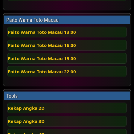
Paito Warna Toto Macau
Paito Warna Toto Macau 13:00
Paito Warna Toto Macau 16:00
Paito Warna Toto Macau 19:00
Paito Warna Toto Macau 22:00
Tools
Rekap Angka 2D
Rekap Angka 3D