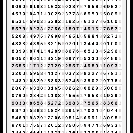
9
0
6
0
6
6
1
9
8
8
1
6
3
2
5
0
2
8
7
6
7
6
5
6
2
6
9
5
2
7
4
5
3
9
3
0
4
3
1
4
0
0
2
9
2
3
7
7
8
6
8
9
5
0
5
5
0
8
9
8
9
5
3
1
4
5
9
0
3
3
6
2
8
2
1
1
9
2
5
7
6
1
2
7
9
6
1
0
0
0
8
5
7
8
6
9
2
3
3
6
7
2
5
6
2
1
8
9
7
7
4
9
1
6
7
7
8
5
7
3
5
2
0
3
3
4
9
7
5
3
7
9
9
8
8
4
6
5
1
6
5
8
8
4
3
8
2
7
1
8
4
3
8
3
2
4
3
9
5
5
3
2
1
5
6
0
7
0
1
1
3
4
4
4
8
0
1
0
0
0
8
3
9
9
9
8
7
4
1
5
4
2
8
9
8
8
6
7
6
4
8
5
1
3
4
5
2
9
6
6
8
0
5
2
7
6
6
1
1
2
8
2
1
9
1
6
9
7
7
5
5
3
3
0
3
0
4
8
6
5
2
6
5
5
1
1
7
1
2
3
7
7
2
9
2
2
5
5
7
3
4
9
8
9
8
1
0
9
3
3
3
2
0
0
0
5
9
5
8
4
4
1
2
7
9
0
3
7
2
9
8
2
2
7
9
6
7
9
1
1
1
4
8
0
8
0
8
2
9
2
8
8
8
3
2
5
7
4
5
9
3
9
0
2
2
0
7
7
6
4
2
8
6
7
4
6
3
3
8
2
3
1
6
5
2
0
2
6
2
8
0
8
2
9
2
5
0
8
9
8
0
7
6
0
6
2
8
4
2
6
1
1
8
8
7
4
5
5
5
1
7
6
5
3
8
1
9
2
9
2
9
0
3
3
6
8
6
5
8
4
5
2
7
2
9
3
9
8
3
2
7
5
6
5
2
8
3
6
6
3
9
3
7
0
7
5
8
8
3
2
1
9
2
4
6
3
9
1
9
1
7
0
2
4
6
4
6
4
4
8
5
4
8
8
7
9
8
7
9
7
7
2
0
6
6
0
8
1
4
5
6
9
9
1
1
3
0
9
8
8
9
7
0
1
1
7
5
5
7
3
2
6
1
2
3
3
5
0
5
5
9
4
7
4
2
6
9
3
3
6
2
4
4
0
4
4
6
4
3
7
1
8
3
8
2
4
3
6
8
5
3
3
0
3
3
1
4
2
4
6