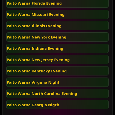
Paito Warna Florida Evening
Paito Warna Missouri Evening
Paito Warna Illinois Evening
Paito Warna New York Evening
Paito Warna Indiana Evening
Paito Warna New Jersey Evening
Paito Warna Kentucky Evening
Paito Warna Virginia Night
Paito Warna North Carolina Evening
Paito Warna Georgia Nigth