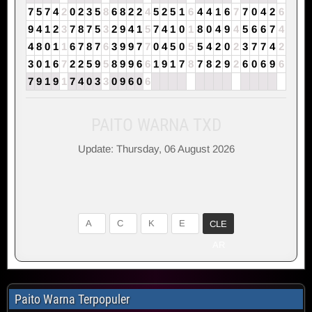
7
5
7
4
2
0
2
3
5
8
6
8
2
2
4
5
2
5
1
6
4
4
1
6
7
7
0
4
2
6
9
4
1
2
3
7
8
7
5
3
2
9
4
1
5
7
4
1
0
1
8
0
4
9
4
5
6
6
7
4
4
8
0
1
1
6
7
8
7
6
3
9
9
7
7
0
4
5
0
5
5
4
2
0
2
3
7
7
4
2
3
0
1
6
7
2
2
5
9
5
8
9
9
6
6
1
9
1
7
8
7
8
2
9
2
6
0
6
9
6
7
9
1
9
1
7
4
0
3
3
0
9
6
0
6
PAITO WARNA TXD
Update: Thursday, 06 August 2026
CLE
AR
Paito Warna Terpopuler