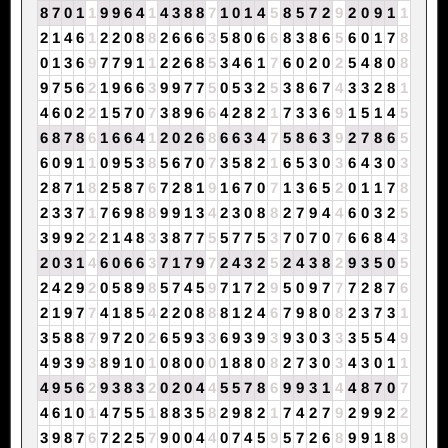
8
7
0
1
1
9
9
6
4
1
4
3
8
8
7
1
0
1
4
5
8
5
7
2
9
2
0
9
1
1
2
1
4
6
1
2
2
0
8
8
2
6
6
6
3
5
8
0
6
6
8
3
8
6
5
6
0
1
7
8
0
1
3
6
9
7
7
9
1
1
2
2
6
8
5
3
4
6
1
7
6
0
2
0
2
5
4
8
0
8
9
7
5
6
2
1
9
6
6
3
9
9
7
7
5
0
5
3
2
5
3
8
6
7
4
3
3
2
8
1
4
6
0
2
2
1
5
7
0
7
3
8
9
6
6
4
2
8
2
1
7
3
3
6
9
1
5
1
4
5
6
8
7
8
6
1
6
6
4
1
2
0
2
6
8
6
6
3
4
7
5
8
6
3
9
2
7
8
6
5
6
0
9
1
1
0
9
5
3
8
5
6
7
0
7
3
5
8
2
1
6
5
3
0
3
6
4
3
0
3
2
8
7
1
8
2
5
8
7
6
7
2
8
1
9
1
6
7
0
7
1
3
6
5
2
0
1
1
7
8
2
3
3
7
1
7
6
9
8
8
9
9
1
3
4
2
3
0
8
8
2
7
9
4
4
6
0
3
2
5
3
9
9
2
2
2
1
4
8
3
3
8
7
7
5
5
7
7
5
3
7
0
7
0
7
6
6
8
4
3
2
0
3
1
4
6
0
6
6
3
7
1
7
9
7
2
4
3
2
5
2
4
3
8
2
9
3
5
0
5
2
4
2
9
2
0
5
8
9
8
5
7
4
5
9
7
1
7
2
9
5
0
9
7
7
7
2
8
7
6
2
1
9
7
7
4
1
8
5
4
2
2
0
8
8
8
1
2
4
6
7
9
8
0
8
2
3
7
3
1
3
5
8
8
7
9
7
2
0
2
6
5
9
3
3
6
9
3
9
3
9
3
0
3
3
3
5
5
4
9
4
9
3
9
3
8
9
1
0
1
0
8
0
0
0
1
8
8
0
8
2
7
3
0
3
4
3
0
1
1
4
9
5
6
2
9
3
8
3
2
0
2
0
4
4
5
5
7
8
6
9
9
3
1
4
4
8
7
0
7
4
6
1
0
1
4
7
5
5
1
8
8
3
5
8
2
9
8
2
1
7
4
2
7
9
2
9
9
2
2
3
9
8
7
6
7
2
2
5
7
9
0
0
4
4
0
7
4
5
9
5
7
2
6
8
9
9
1
8
9