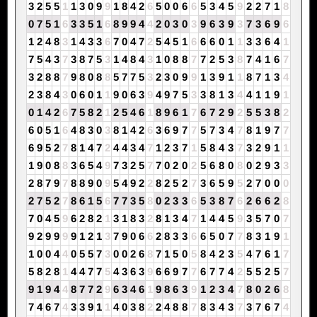
3
2
5
5
1
1
3
0
9
9
1
8
4
2
6
5
0
0
6
6
5
3
4
5
9
2
2
7
1
8
0
7
5
1
6
3
3
5
1
6
8
9
9
4
4
2
0
3
0
3
9
6
3
9
3
7
3
6
9
6
1
2
4
8
3
1
4
3
3
6
7
0
4
7
2
5
4
5
1
6
6
6
0
1
1
3
3
6
4
1
7
5
4
3
7
3
8
7
5
3
1
4
8
4
3
1
0
8
8
7
7
2
5
3
8
7
4
1
6
7
3
2
8
8
7
9
8
0
8
8
5
7
7
5
3
2
3
0
9
9
1
3
9
1
1
8
7
1
3
4
2
3
8
4
3
0
6
0
1
1
9
0
6
3
9
4
9
7
5
3
3
8
1
3
4
4
1
1
9
1
0
1
4
2
6
7
5
8
2
1
2
5
4
6
1
8
9
6
1
7
6
7
2
9
2
5
5
3
8
2
6
0
5
1
6
4
8
3
0
3
8
1
4
2
6
3
6
9
7
7
5
7
3
4
7
8
1
9
7
7
6
9
5
2
7
8
1
4
7
2
4
4
3
4
7
1
2
3
7
1
5
8
4
3
7
3
2
9
1
1
1
9
0
8
8
3
6
5
4
9
7
3
2
5
7
7
0
2
0
2
5
6
8
0
8
0
2
9
3
3
2
8
7
9
7
8
8
9
0
9
5
4
9
2
2
8
2
5
2
7
3
6
5
9
5
2
7
0
0
0
2
7
5
2
7
8
6
1
5
6
7
7
3
5
8
0
2
3
3
6
5
3
8
7
6
2
6
6
2
8
7
0
4
5
9
6
2
8
2
1
3
1
8
3
2
8
1
3
4
7
1
4
4
5
9
3
5
7
0
7
9
2
9
9
9
9
1
2
1
3
7
9
0
6
6
2
8
3
3
6
6
5
0
7
7
8
3
1
9
1
1
0
0
4
4
0
5
5
7
3
0
0
2
6
8
7
1
5
0
5
8
4
2
3
5
4
7
6
1
7
5
8
2
8
1
4
4
7
7
5
4
3
6
3
9
6
6
9
7
7
6
7
7
4
2
5
5
2
5
7
9
1
9
4
4
8
7
7
2
9
6
3
4
6
1
9
8
6
3
9
1
2
3
4
7
8
0
2
6
8
7
4
6
7
4
3
3
9
1
1
4
0
3
8
2
2
4
8
8
7
8
3
4
3
7
3
7
6
7
4