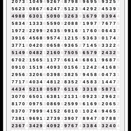
2
0
7
3
1
1
0
4
9
4
9
2
6
7
4
8
7
9
8
8
9
6
9
5
5
9
3
2
5
7
5
6
2
3
5
0
8
6
7
4
6
2
4
7
2
5
1
2
3
5
4
2
9
2
2
4
5
3
9
3
4
9
8
8
7
6
3
0
1
1
5
0
9
0
9
3
2
6
3
9
1
6
7
9
7
0
3
9
4
4
5
8
3
4
7
1
3
3
3
6
5
5
9
0
9
2
0
8
8
7
1
9
9
7
7
7
6
7
7
5
1
9
7
2
9
2
2
9
9
9
2
6
3
5
8
9
9
1
6
7
1
7
6
0
6
0
6
4
3
7
3
9
1
6
7
4
5
6
8
5
9
5
7
4
2
1
2
1
5
6
5
3
6
3
9
0
1
7
4
2
3
7
7
1
8
0
4
2
0
2
0
6
5
8
4
9
3
6
5
2
7
1
4
5
9
3
3
2
2
4
5
1
4
9
4
0
4
8
2
1
2
1
6
0
6
7
5
0
5
5
6
5
7
9
7
2
4
3
2
5
6
7
0
2
2
1
5
6
5
2
1
1
7
7
5
6
6
1
4
5
6
8
6
1
7
9
6
8
7
6
0
9
1
0
1
1
5
1
9
1
4
0
9
3
3
0
1
5
6
2
1
2
4
2
6
4
1
6
8
5
2
9
5
6
2
3
2
0
6
6
0
3
9
8
8
3
8
2
5
7
9
4
5
8
4
0
4
7
3
1
7
7
1
7
8
4
0
3
4
7
4
8
1
2
3
8
3
5
2
7
4
5
8
3
2
1
4
4
7
2
4
4
3
4
7
5
2
1
8
9
0
5
8
7
6
6
1
1
6
7
3
3
1
8
9
5
8
7
1
8
3
0
7
0
7
6
5
0
1
1
6
3
8
1
9
2
1
3
1
4
0
9
2
3
5
2
9
6
2
8
8
1
7
0
7
0
9
7
5
3
0
8
6
9
6
2
5
9
9
9
6
1
6
9
6
2
0
6
5
2
0
3
7
0
7
7
9
9
9
9
4
1
5
2
7
6
0
1
0
1
1
0
2
4
6
9
4
6
5
2
7
3
8
1
9
9
6
9
1
1
2
7
3
9
3
3
9
0
7
7
8
9
4
7
2
0
7
8
8
7
2
3
6
7
4
3
4
2
9
2
4
0
9
2
2
9
7
6
7
4
3
3
8
4
3
3
2
4
0
4