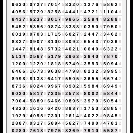
9
6
3
0
3
0
7
2
7
9
7
0
1
4
5
8
3
2
0
2
1
2
7
6
4
5
8
6
2
8
4
0
5
6
2
5
7
2
9
2
8
2
5
8
4
4
4
4
1
5
4
7
2
1
3
1
1
0
4
4
8
4
3
7
1
6
2
3
7
1
8
0
1
7
8
9
8
6
5
2
2
5
9
4
4
8
2
8
9
8
5
4
5
2
7
5
3
5
6
2
0
8
7
4
2
8
3
8
8
7
0
3
5
0
5
7
9
5
0
5
6
0
1
9
1
0
7
0
3
3
1
7
1
5
6
6
0
2
7
9
2
4
4
7
2
3
4
6
2
8
8
3
2
7
9
0
9
0
7
7
8
1
0
0
0
8
0
9
2
2
6
5
4
3
7
7
0
3
6
9
1
4
4
7
2
8
1
4
8
3
5
7
3
2
5
4
0
2
1
3
0
6
4
9
4
6
3
2
2
4
5
1
1
4
5
2
5
6
7
4
5
1
7
9
7
2
9
6
3
9
3
8
4
0
4
7
8
7
0
7
1
2
0
0
0
1
2
2
0
2
1
8
1
8
9
5
7
4
9
4
3
5
9
3
3
5
0
9
4
4
6
4
6
6
3
1
6
7
3
1
9
6
3
8
2
4
7
9
8
8
8
2
3
2
5
3
9
9
5
5
8
9
9
8
8
8
1
3
8
2
6
4
1
7
8
5
5
0
5
5
3
6
5
5
1
6
6
7
4
2
8
7
3
6
9
6
0
2
4
6
9
9
6
7
4
8
9
8
2
1
5
9
8
4
3
6
9
4
9
4
6
0
2
0
2
5
8
1
7
8
7
3
3
5
8
2
5
7
8
6
8
0
0
2
2
5
8
4
4
8
7
0
0
4
4
5
8
8
9
8
6
4
6
6
3
0
8
9
5
5
3
9
7
0
7
5
0
5
4
9
4
3
2
0
2
1
6
1
6
7
6
4
2
0
2
8
9
3
7
1
1
7
5
3
8
2
8
8
5
4
1
9
2
9
2
4
0
9
5
5
7
3
0
1
1
2
6
1
4
5
4
0
2
2
4
9
8
4
5
9
2
8
8
7
6
0
3
1
7
8
5
8
9
4
4
5
6
2
7
9
7
4
9
0
9
4
7
8
3
2
0
2
8
0
8
7
6
1
8
9
7
9
7
5
3
8
2
6
9
6
7
9
1
0
1
5
5
8
7
6