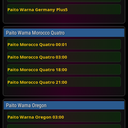
Paito Warna Germany Plus5
Paito Warna Morocco Quatro
Paito Morocco Quatro 00:01
Paito Morocco Quatro 03:00
Paito Morocco Quatro 18:00
Paito Morocco Quatro 21:00
Paito Warna Oregon
Paito Warna Oregon 03:00