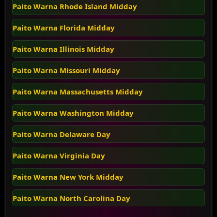
Paito Warna Rhode Island Midday
Paito Warna Florida Midday
Paito Warna Illinois Midday
Paito Warna Missouri Midday
Paito Warna Massachusetts Midday
Paito Warna Washington Midday
Paito Warna Delaware Day
Paito Warna Virginia Day
Paito Warna New York Midday
Paito Warna North Carolina Day