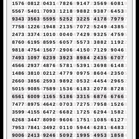
1
5
7
6
4
0
8
1
2
3
0
4
3
1
4
7
8
2
6
8
9
1
4
7
2
3
5
6
9
6
6
0
8
1
9
5
5
6
7
4
5
4
0
1
1
7
0
9
3
3
1
2
1
8
9
9
8
8
2
1
9
3
8
7
6
6
4
5
3
8
9
3
4
3
7
3
5
6
3
9
5
5
9
5
5
5
2
5
2
7
3
2
2
5
7
4
1
7
8
6
7
9
7
9
7
7
7
5
8
4
1
2
2
6
8
1
9
4
8
3
2
1
3
5
8
7
0
7
2
9
5
2
4
9
4
4
3
8
5
4
2
4
7
3
1
3
3
7
4
2
1
0
1
0
1
0
0
4
0
4
7
4
2
9
2
9
3
2
5
7
4
7
5
9
5
8
7
6
0
6
6
1
9
5
5
8
5
9
5
5
6
0
5
7
3
5
5
7
3
1
3
8
8
2
1
1
1
9
2
2
9
8
1
8
9
4
7
5
4
9
1
5
6
7
4
2
9
0
6
6
4
1
5
0
5
7
1
2
9
2
9
0
4
6
1
7
4
9
3
3
1
0
9
7
7
6
2
3
9
3
3
9
2
3
5
8
9
8
4
3
2
4
3
5
8
6
7
0
7
7
4
5
6
6
3
2
9
3
7
1
4
8
7
6
4
5
7
8
1
9
5
3
9
1
1
3
6
9
8
8
6
1
4
8
3
1
4
8
6
5
3
8
1
0
1
0
2
1
2
3
4
7
7
9
7
0
9
7
5
3
8
6
0
4
4
2
3
5
0
5
2
6
6
0
6
3
8
5
6
2
2
5
9
3
3
9
8
9
2
2
0
5
3
2
5
4
4
5
4
9
2
9
6
5
2
5
0
1
5
6
9
0
8
5
4
7
5
8
9
8
1
5
3
6
9
6
1
8
3
2
2
0
7
8
6
8
7
2
8
1
6
5
6
1
7
6
0
0
9
9
1
1
6
5
2
5
1
8
6
5
3
3
1
5
6
6
8
7
6
4
6
7
6
6
3
7
4
7
7
5
8
9
7
5
3
4
6
4
2
6
0
7
0
3
3
7
2
7
5
3
7
9
5
8
4
1
5
2
6
8
3
5
9
9
9
4
1
5
5
1
6
4
7
2
9
6
6
8
2
1
1
7
2
5
7
6
2
9
4
4
1
5
8
2
1
6
2
6
8
5
3
4
4
7
2
8
0
9
0
9
9
6
0
6
6
1
7
5
1
6
1
0
8
5
4
6
1
2
7
9
7
9
5
3
8
7
8
4
1
5
3
4
9
2
2
0
1
1
0
1
5
9
4
4
8
6
2
8
1
9
6
4
8
3
2
9
0
0
6
6
2
4
1
3
4
9
2
4
6
1
5
0
9
2
2
1
9
9
5
5
4
9
5
3
8
1
8
5
8
4