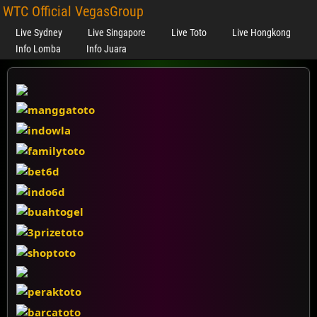
WTC Official VegasGroup
Live Sydney
Live Singapore
Live Toto
Live Hongkong
Info Lomba
Info Juara